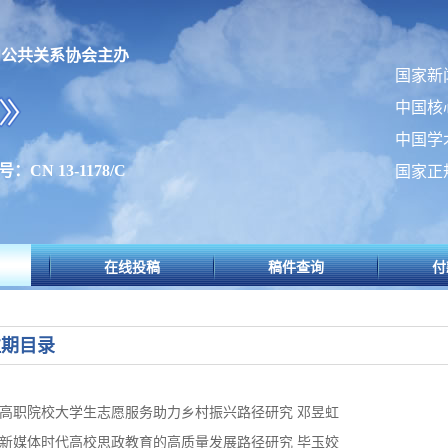
内公共关系协会主办
国家新
中国核
中国学
：CN 13-1178/C
国家正
在线投稿
稿件查询
付
往期目录
高职院校大学生志愿服务助力乡村振兴路径研究 邓昱虹
新媒体时代高校思政教育的高质量发展路径研究 毕玉姣