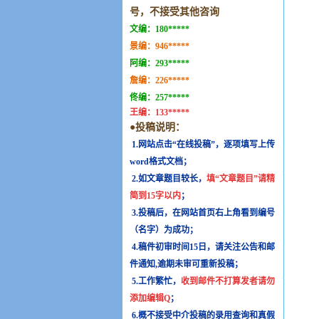
号，不接受其他咨询
文编：
180*****
景编：
946*****
阿编：
293*****
詹编：
226*****
佟编：
257*****
王编：
133*****
●投稿说明：
1.网站点击“在线投稿”，逐项填写上传
word格式文档；
2.如文章题目较长，
填“文章题目”请精
简到15字以内
；
3.投稿后，在网站首页右上角看到编号
（名字）为成功；
4.稿件初审时间15日，请关注公告和邮
件通知,逾期未审可重新投稿；
5.工作繁忙，
收到邮件不打算发者请勿
添加编辑Q
；
6.概不接受中介投稿的录用查询和真假