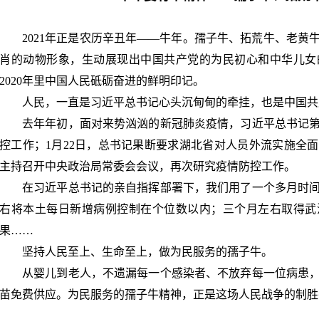
2021年正是农历辛丑年
——
牛年。孺子牛、拓荒牛、老黄
肖的动物形象，生动展现出中国共产党的为民初心和中华儿女
2020
年里中国人民砥砺奋进的鲜明印记。
人民，一直是习近平总书记心头沉甸甸的牵挂，也是中国共
去年年初，面对来势汹汹的新冠肺炎疫情，习近平总书记
控工作；
1
月
22
日，总书记果断要求湖北省对人员外流实施全面
主持召开中央政治局常委会会议，再次研究疫情防控工作。
在习近平总书记的亲自指挥部署下，我们用了一个多月时
右将本土每日新增病例控制在个位数以内；三个月左右取得武
果……
坚持人民至上、生命至上，做为民服务的孺子牛。
从婴儿到老人，不遗漏每一个感染者、不放弃每一位病患
苗免费供应。为民服务的孺子牛精神，正是这场人民战争的制胜