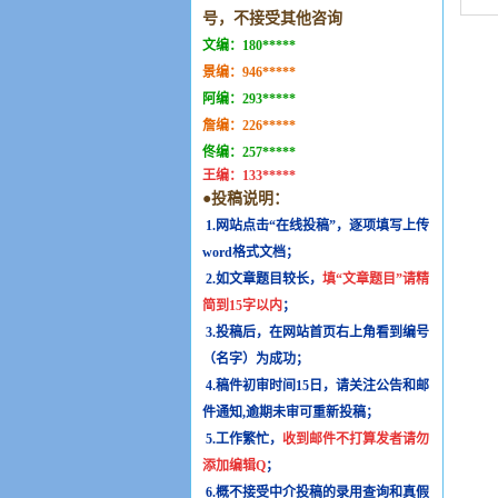
号，不接受其他咨询
文编：
180*****
景编：
946*****
阿编：
293*****
詹编：
226*****
佟编：
257*****
王编：
133*****
●投稿说明：
1.网站点击“在线投稿”，逐项填写上传
word格式文档；
2.如文章题目较长，
填“文章题目”请精
简到15字以内
；
3.投稿后，在网站首页右上角看到编号
（名字）为成功；
4.稿件初审时间15日，请关注公告和邮
件通知,逾期未审可重新投稿；
5.工作繁忙，
收到邮件不打算发者请勿
添加编辑Q
；
6.概不接受中介投稿的录用查询和真假