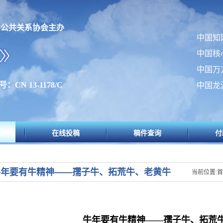
内公共关系协会主办
中国知
中国核
中国万
：CN 13-1178/C
中国龙
在线投稿
稿件查询
付
牛年要有牛精神——孺子牛、拓荒牛、老黄牛
当前位置:
牛年要有牛精神——孺子牛、拓荒